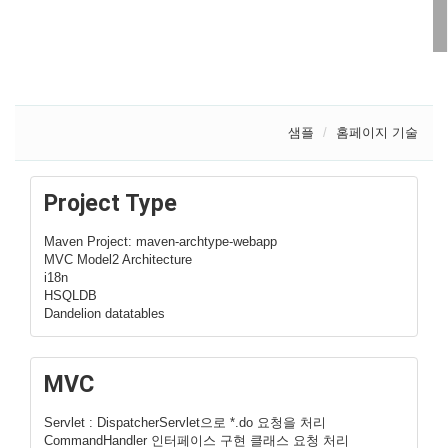
샘플
홈페이지 기술
Project Type
Maven Project: maven-archtype-webapp
MVC Model2 Architecture
i18n
HSQLDB
Dandelion datatables
MVC
Servlet : DispatcherServlet으로 *.do 요청을 처리
CommandHandler 인터페이스 구현 클래스 요청 처리