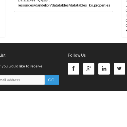
Datatables 국제화 :
resources/dandelion/datatables/datatables_ko.properties
List
Follow Us
f you would like to receive