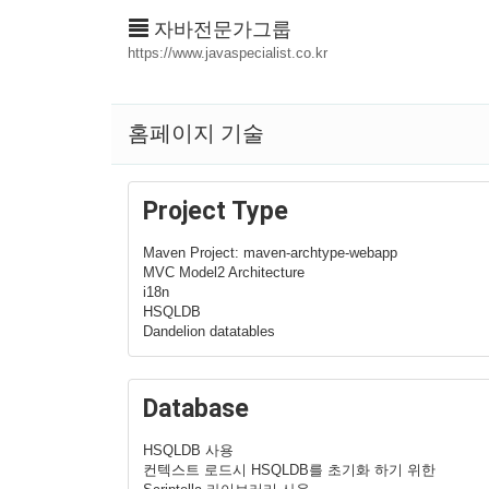
자바전문가그룹
https://www.javaspecialist.co.kr
홈페이지 기술
Project Type
Maven Project: maven-archtype-webapp
MVC Model2 Architecture
i18n
HSQLDB
Dandelion datatables
Database
HSQLDB 사용
컨텍스트 로드시 HSQLDB를 초기화 하기 위한