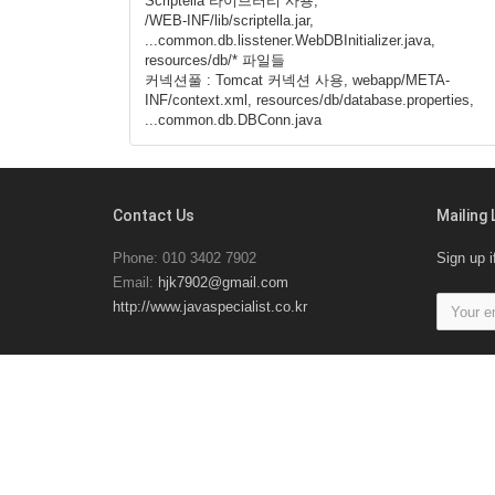
Scriptella 라이브러리 사용,
/WEB-INF/lib/scriptella.jar,
...common.db.lisstener.WebDBInitializer.java,
resources/db/* 파일들
커넥션풀 : Tomcat 커넥션 사용, webapp/META-
INF/context.xml, resources/db/database.properties,
...common.db.DBConn.java
Contact Us
Mailing 
Phone: 010 3402 7902
Sign up i
Email:
hjk7902@gmail.com
http://www.javaspecialist.co.kr