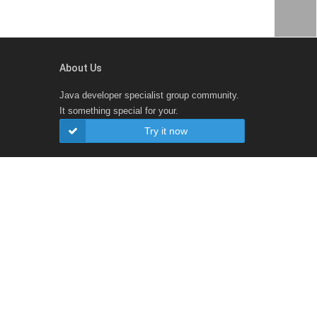
About Us
Java developer specialist group community.
It something special for your.
Try it now