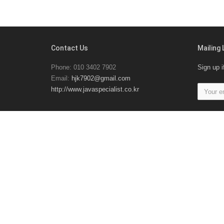
Contact Us
Mailing 
Phone: 010 3402 7902
Sign up i
Email:
hjk7902@gmail.com
http://www.javaspecialist.co.kr