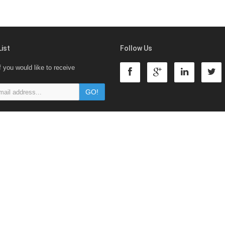
List
Follow Us
f you would like to receive