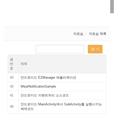
자료실
자료실 목록
글
번
제목
호
43
안드로이드 EZManager 애플리케이션
42
WearNotificationSample
41
안드로이드 이벤트처리 소스코드
안드로이드 MainActivity에서 SubActivity를 실행시키는
40
예제코드