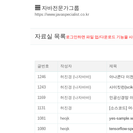
자바전문가그룹
https://www.javaspecialist.co.kr
자료실 목록
로그인하면 파일 업/다운로드 기능을 사
글번호
작성자
제목
1246
허진경 (나자바바)
아나콘다 이전
1243
허진경 (나자바바)
사이킷런(scikit-
1169
허진경 (나자바바)
인공신경망 이
1131
허진경
[소스코드] 
1081
heojk
yes-sample.
1080
heojk
tensorflow-s