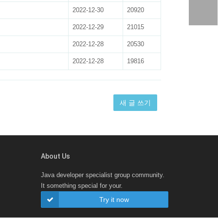
2022-12-30
20920
2022-12-29
21015
2022-12-28
20530
2022-12-28
19816
새 글 쓰기
About Us
Java developer specialist group community.
It something special for your.
Try it now