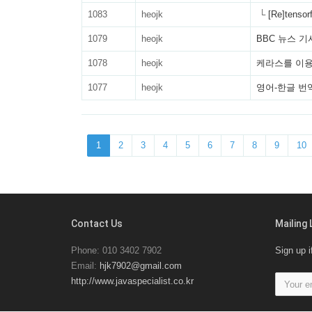
1083
heojk
└
[Re]tens
1079
heojk
BBC 뉴스 기사
1078
heojk
케라스를 이용
1077
heojk
영어-한글 번역기에
1
2
3
4
5
6
7
8
9
10
Contact Us
Mailing 
Phone: 010 3402 7902
Sign up i
Email:
hjk7902@gmail.com
http://www.javaspecialist.co.kr