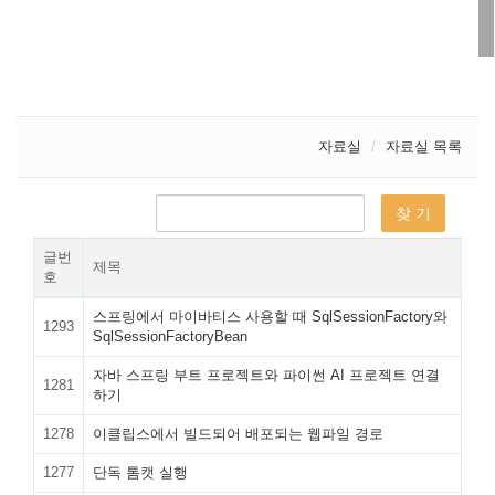
자료실
자료실 목록
글번
제목
호
스프링에서 마이바티스 사용할 때 SqlSessionFactory와
1293
SqlSessionFactoryBean
자바 스프링 부트 프로젝트와 파이썬 AI 프로젝트 연결
1281
하기
1278
이클립스에서 빌드되어 배포되는 웹파일 경로
1277
단독 톰캣 실행