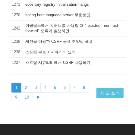
1271
epository registry initialization hangs
1270
spring boot language server 무한로딩
이클립스에서 깃허브를 사용할 때 "rejected - non-fast-
1242
forward" 오류가 발생하면
1239
세션을 이용한 CSRF 공격 취약점 해결
1238
스프링 부트 + 시큐리티 요약
1237
스프링 시큐리티에서 CSRF 사용하기
1
2
3
4
5
6
7
8
새 글 쓰기
9
10
▶