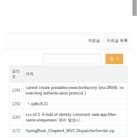
자료실
자료실 목록
글번
제목
호
cannot create poolableconnectionfactory (ora-28040: no
1291
matching authentication protocol )
1292
└
ojdbc8-21
cvc-id.3: A field of identity constraint 'web-app-filter-
1183
name-uniqueness' 에러 발생시...
1172
SpringBook_Chapter4_MVC-DispatcherServlet.zip