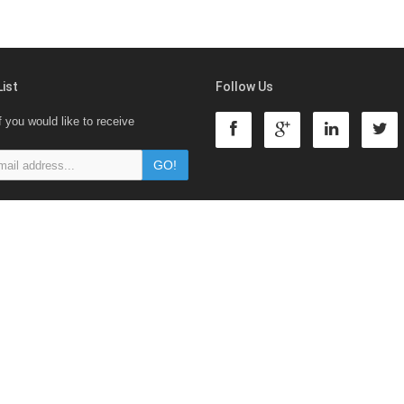
List
Follow Us
f you would like to receive