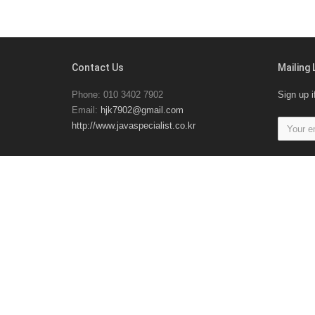
Contact Us
Mailing 
Phone: 010 3402 7902
Sign up i
Email:
hjk7902@gmail.com
http://www.javaspecialist.co.kr