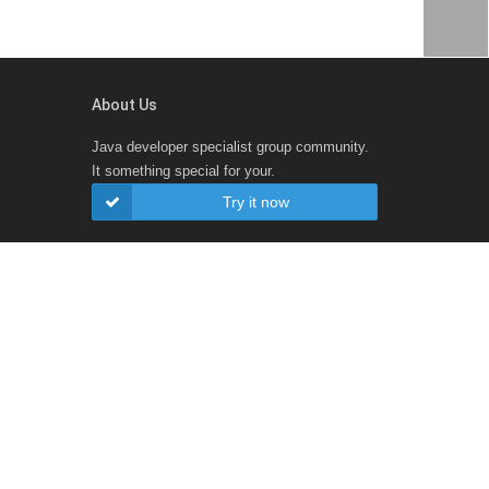
About Us
Java developer specialist group community.
It something special for your.
Try it now