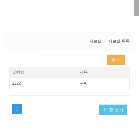
자료실
자료실 목록
글번호
제목
1222
구찌
1
새 글 쓰기