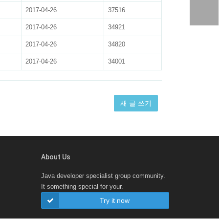
2017-04-26
37516
2017-04-26
34921
2017-04-26
34820
2017-04-26
34001
새 글 쓰기
About Us
Java developer specialist group community.
It something special for your.
Try it now