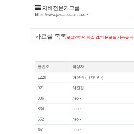
자바전문가그룹
https://www.javaspecialist.co.kr
자료실 목록
로그인하면 파일 업/다운로드 기능을 사
글번호
작성자
1220
허진경 (나자바바)
921
허진경
836
heojk
834
heojk
652
heojk
651
heojk