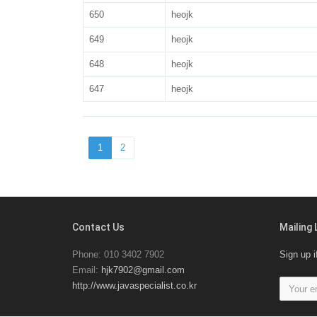
650
heojk
649
heojk
648
heojk
647
heojk
1
2
Contact Us
Mailing 
Phone: 010 3402 7902
Sign up i
Email:
hjk7902@gmail.com
http://www.javaspecialist.co.kr