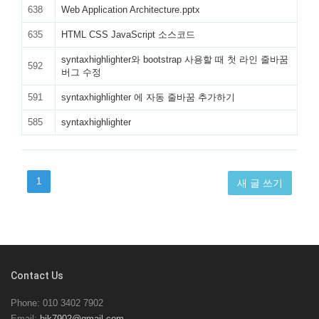
638
Web Application Architecture.pptx
635
HTML CSS JavaScript 소스코드
syntaxhighlighter와 bootstrap 사용할 때 첫 라인 줄바꿈
592
버그 수정
591
syntaxhighlighter 에 자동 줄바꿈 추가하기
585
syntaxhighlighter
1
새 글 쓰기
Contact Us
Phone: 010 3402 7902
Email:
hjk7902@gmail.com