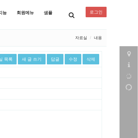
로그인
지능
회원메뉴
샘플
자료실
내용
실 목록
새 글 쓰기
답글
수정
삭제