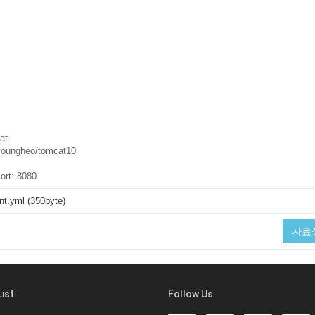
t.yml (350byte)
자료
List
Follow Us