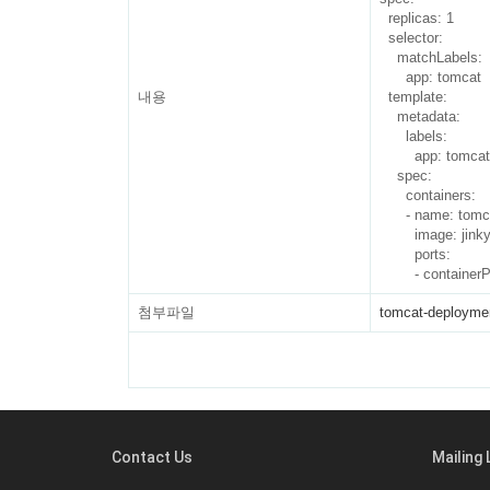
  replicas: 1

  selector:

    matchLabels:

      app: tomcat

내용
  template:

    metadata:

      labels:

        app: tomcat

    spec:

      containers:

      - name: tomcat

        image: jinkyoungheo/tomcat10

        ports:

첨부파일
tomcat-deploymen
Contact Us
Mailing 