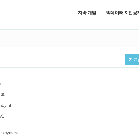
자바 개발
빅데이터 & 인공
자료
)
:30
nt.yml
v1
