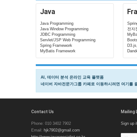
Java
Fr
Java Programming
Spri
Java Window Programming
전자
JDBC Programming
MyBa
Servlet/JSP Web Programming
Boots
Spring Framework
D3.js
MyBatis Framework
Dande
AI, 데이터 분석 온라인 교육 플랫폼
네이버 자바전문가그룹 카페로 이동하시려면 여기를 
Contact Us
Mailing 
Phone: 010 3402 7902
Sign up i
Email:
hjk7902@gmail.com
http://www.javaspecialist.co.kr