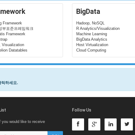
amework
BigData
ng Framework
Hadoop, NoSQL
정부표준프레임워크
R Analytics/Visualization
tis Framework
Machine Learning
trap
BigData Analytics
, Visualization
Host Virtualization
lion Datatables
Cloud Computing
클릭하세요.
List
Follow Us
f you would like to receive