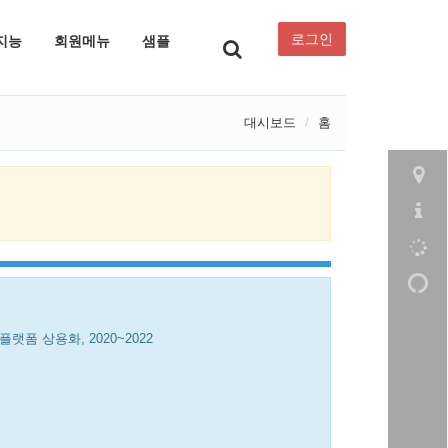
로그인
지능
회원메뉴
샘플
대시보드
홈
폼 상용화, 2020~2022