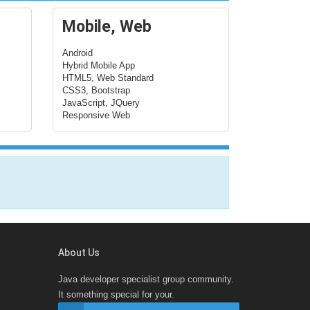
Mobile, Web
Android
Hybrid Mobile App
HTML5, Web Standard
CSS3, Bootstrap
JavaScript, JQuery
Responsive Web
About Us
Java developer specialist group community.
It something special for your.